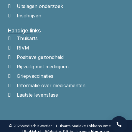
Uitslagen onderzoek
Inschrijven
Handige links
Thuisarts
RIVM
Positieve gezondheid
Rij veilig met medicijnen
Griepvaccinaties
Informatie over medicamenten
Laatste levensfase
© 2026
Medisch Kwartier | Huisarts Marieke Fokkens Amsterdam
| Praktijk.nl | Websites & E-health voor Huisartsen